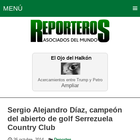
MENÚ
Portada
Política
Opinión
Bogotá
Internacionales
Planeta Tierra
Deportes
Económicas
Regiones
Judiciales
Tecnología
Salud
Turismo
Educación
Neira
Acercamientos entre Trump y Petro
Ampliar
Sergio Alejandro Díaz, campeón
del abierto de golf Serrezuela
Country Club
26 octubre, 2014
Deportes