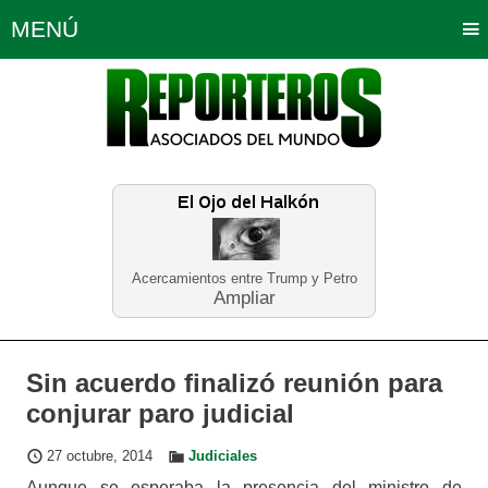
MENÚ
Portada
Política
Opinión
Bogotá
Internacionales
Planeta Tierra
Deportes
Económicas
Regiones
Judiciales
Tecnología
Salud
Turismo
Educación
Neira
Acercamientos entre Trump y Petro
Ampliar
Sin acuerdo finalizó reunión para
conjurar paro judicial
27 octubre, 2014
Judiciales
Aunque se esperaba la presencia del ministro de