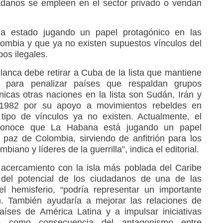
adanos se empleen en el sector privado o vendan
ha estado jugando un papel protagónico en las
ombia y que ya no existen supuestos vínculos del
os ilegales.
anca debe retirar a Cuba de la lista que mantiene
 para penalizar países que respaldan grupos
únicas otras naciones en la lista son Sudán, Irán y
n 1982 por su apoyo a movimientos rebeldes en
tipo de vínculos ya no existen. Actualmente, el
econoce que La Habana está jugando un papel
 paz de Colombia, sirviendo de anfitrión para los
biano y líderes de la guerrilla”, indica el editorial.
acercamiento con la isla más poblada del Caribe
 del potencial de los ciudadanos de una de las
 hemisferio, “podría representar un importante
n. También ayudaría a mejorar las relaciones de
íses de América Latina y a impulsar iniciativas
do como consecuencia del antagonismo entre