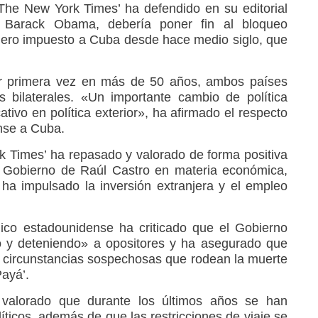
The New York Times’ ha defendido en su editorial
, Barack Obama, debería poner fin al bloqueo
iero impuesto a Cuba desde hace medio siglo, que
por primera vez en más de 50 años, ambos países
s bilaterales. «Un importante cambio de política
cativo en política exterior», ha afirmado el respecto
ense a Cuba.
k Times’ ha repasado y valorado de forma positiva
l Gobierno de Raúl Castro en materia económica,
ha impulsado la inversión extranjera y el empleo
ódico estadounidense ha criticado que el Gobierno
o y deteniendo» a opositores y ha asegurado que
as circunstancias sospechosas que rodean la muerte
Payá’.
 valorado que durante los últimos años se han
ticos, además de que las restricciones de viaje se