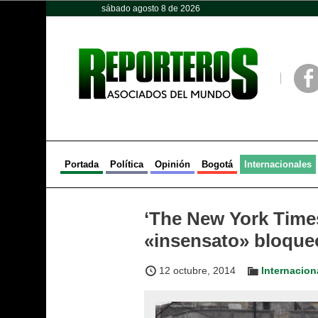
sábado agosto 8 de 2026
Opinión
Política
Deportes
Face
Portada
Política
Opinión
Bogotá
Internacionales
‘The New York Times’
«insensato» bloque
12 octubre, 2014
Internacion