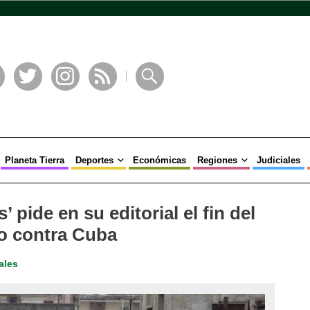
book
Twitter
Instagram
RSS
Buscar
Planeta Tierra
Deportes
Económicas
Regiones
Judiciales
 pide en su editorial el fin del
o contra Cuba
ales