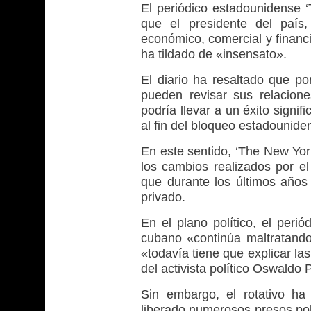
El periódico estadounidense ‘
que el presidente del país
económico, comercial y financ
ha tildado de «insensato».
El diario ha resaltado que 
pueden revisar sus relacione
podría llevar a un éxito signifi
al fin del bloqueo estadounid
En este sentido, ‘The New Yor
los cambios realizados por e
que durante los últimos años 
privado.
En el plano político, el peri
cubano «continúa maltratand
«todavía tiene que explicar l
del activista político Oswaldo 
Sin embargo, el rotativo ha
liberado numerosos presos polí