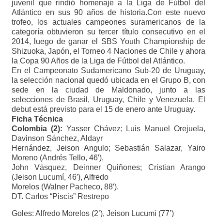
juvenil que rindió homenaje a la Liga de Fútbol del
Atlántico en sus 90 años de historia.Con este nuevo
trofeo, los actuales campeones suramericanos de la
categoría obtuvieron su tercer título consecutivo en el
2014, luego de ganar el SBS Youth Championship de
Shizuoka, Japón, el Torneo 4 Naciones de Chile y ahora
la Copa 90 Años de la Liga de Fútbol del Atlántico.
En el Campeonato Sudamericano Sub-20 de Uruguay,
la selección nacional quedó ubicada en el Grupo B, con
sede en la ciudad de Maldonado, junto a las
selecciones de Brasil, Uruguay, Chile y Venezuela. El
debut está previsto para el 15 de enero ante Uruguay.
Ficha Técnica
Colombia (2):
Yasser Chávez; Luis Manuel Orejuela,
Davinson Sánchez, Aldayr
Hernández, Jeison Angulo; Sebastián Salazar, Yairo
Moreno (Andrés Tello, 46′),
John Vásquez, Deinner Quiñones; Cristian Arango
(Jeison Lucumí, 46′), Alfredo
Morelos (Walner Pacheco, 88′).
DT. Carlos “Piscis” Restrepo
Goles: Alfredo Morelos (2’), Jeison Lucumí (77’)