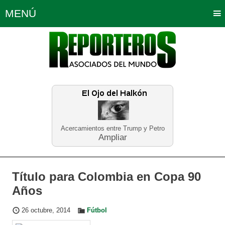
MENÚ
Portada
Política
Opinión
Bogotá
Internacionales
Planeta Tierra
Deportes
Económicas
Regiones
Judiciales
Tecnología
Salud
Turismo
Educación
Neira
Acercamientos entre Trump y Petro
Ampliar
Título para Colombia en Copa 90
Años
26 octubre, 2014
Fútbol