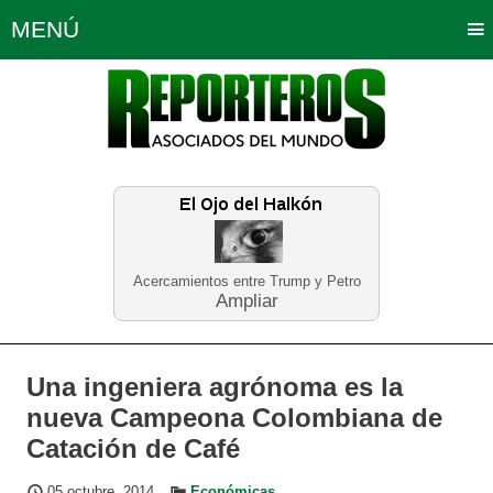
MENÚ
Portada
Política
Opinión
Bogotá
Internacionales
Planeta Tierra
Deportes
Económicas
Regiones
Judiciales
Tecnología
Salud
Turismo
Educación
Neira
Acercamientos entre Trump y Petro
Ampliar
Una ingeniera agrónoma es la
nueva Campeona Colombiana de
Catación de Café
05 octubre, 2014
Económicas