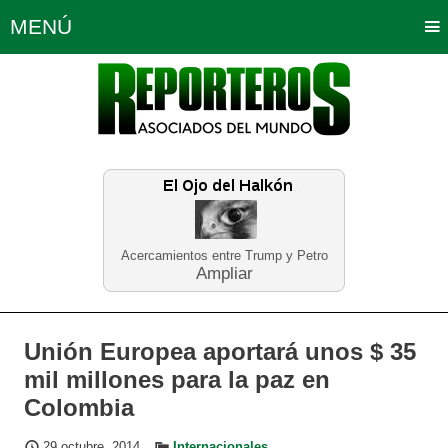
MENÚ
Portada
Política
Opinión
Bogotá
Internacionales
Planeta Tierra
Deportes
Económicas
Regiones
Judiciales
Tecnología
Salud
Turismo
Educación
Neira
Acercamientos entre Trump y Petro
Ampliar
Unión Europea aportará unos $ 35
mil millones para la paz en
Colombia
29 octubre, 2014
Internacionales