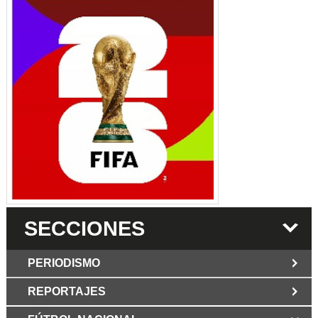
SECCIONES
PERIODISMO
REPORTAJES
JUN 6 2026
Los Periodist@s
El silencio del poder. Hay otro mártir de la