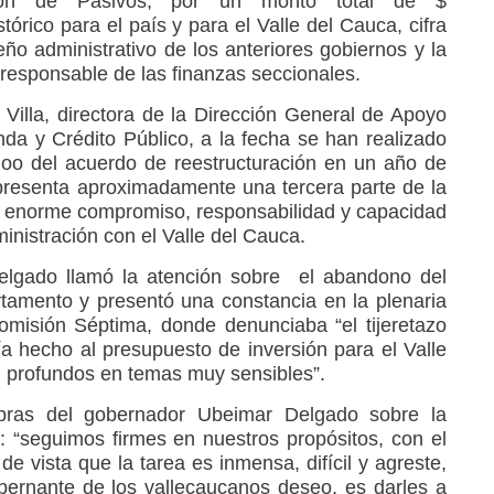
ción de Pasivos, por un monto total de $
órico para el país y para el Valle del Cauca, cifra
eño administrativo de los anteriores gobiernos y la
responsable de las finanzas seccionales.
Villa, directora de la Dirección General de Apoyo
nda y Crédito Público, a la fecha se han realizado
oo del acuerdo de reestructuración en un año de
presenta aproximadamente una tercera parte de la
l enorme compromiso, responsabilidad y capacidad
ministración con el Valle del Cauca.
Delgado llamó la atención sobre el abandono del
tamento y presentó una constancia en la plenaria
omisión Séptima, donde denunciaba “el tijeretazo
a hecho al presupuesto de inversión para el Valle
n profundos en temas muy sensibles”.
abras del gobernador Ubeimar Delgado sobre la
 “seguimos firmes en nuestros propósitos, con el
 de vista que la tarea es inmensa, difícil y agreste,
ernante de los vallecaucanos deseo, es darles a