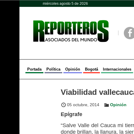
miércoles agosto 5 de 2026
Opinión
Política
Deportes
Face
Portada
Política
Opinión
Bogotá
Internacionales
Viabilidad vallecau
05 octubre, 2014
Opinión
Epígrafe
“Salve Valle del Cauca mi tier
donde brillan, la llanura, la sie