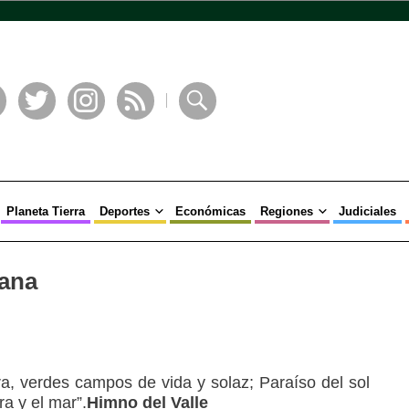
book
Twitter
Instagram
RSS
Buscar
Planeta Tierra
Deportes
Económicas
Regiones
Judiciales
cana
ra, verdes campos de vida y solaz; Paraíso del sol
rra y el mar”.
Himno del Valle