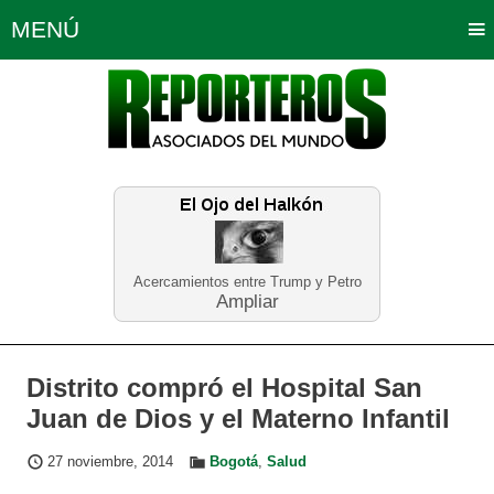
MENÚ
Portada
Política
Opinión
Bogotá
Internacionales
Planeta Tierra
Deportes
Económicas
Regiones
Judiciales
Tecnología
Salud
Turismo
Educación
Neira
Acercamientos entre Trump y Petro
Ampliar
Distrito compró el Hospital San
Juan de Dios y el Materno Infantil
27 noviembre, 2014
Bogotá
,
Salud