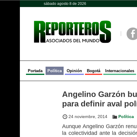
sábado agosto 8 de 2026
Opinión
Política
Deportes
Face
Portada
Política
Opinión
Bogotá
Internacionales
Angelino Garzón bu
para definir aval pol
24 noviembre, 2014
Política
Aunque Angelino Garzón renun
la colectividad ante la decisi