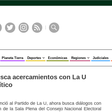
book
Twitter
Instagram
RSS
Buscar
Planeta Tierra
Deportes
Económicas
Regiones
Judiciales
sca acercamientos con La U
ítico
ció al Partido de La U, ahora busca diálogos con
ón de la Sala Plena del Consejo Nacional Electoral