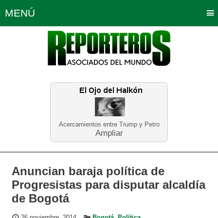
MENÚ
Portada
Política
Opinión
Bogotá
Internacionales
Planeta Tierra
Deportes
Económicas
Regiones
Judiciales
Tecnología
Salud
Turismo
Educación
Neira
Acercamientos entre Trump y Petro
Ampliar
Anuncian baraja política de
Progresistas para disputar alcaldía
de Bogotá
26 noviembre, 2014
Bogotá
,
Política