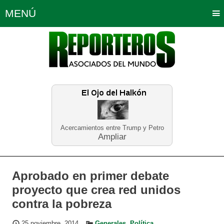
MENÚ
Portada
Política
Opinión
Bogotá
Internacionales
Planeta Tierra
Deportes
Económicas
Regiones
Judiciales
Tecnología
Salud
Turismo
Educación
Neira
Acercamientos entre Trump y Petro
Ampliar
Aprobado en primer debate
proyecto que crea red unidos
contra la pobreza
25 noviembre, 2014
Generales
,
Política