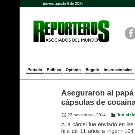
jueves agosto 6 de 2026
Opinión
Política
Deportes
Face
Portada
Política
Opinión
Bogotá
Internacionales
Aseguraron al papá 
cápsulas de cocaín
23 noviembre, 2014
Judicial
A la cárcel fue enviado en las
hija de 11 años a ingerir 104