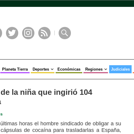
book
Twitter
Instagram
RSS
Buscar
Planeta Tierra
Deportes
Económicas
Regiones
Judiciales
de la niña que ingirió 104
a
es
 últimas horas el hombre sindicado de obligar a su
 cápsulas de cocaína para trasladarlas a España,