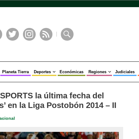
book
Twitter
Instagram
RSS
Buscar
Planeta Tierra
Deportes
Económicas
Regiones
Judiciales
 SPORTS la última fecha del
’ en la Liga Postobón 2014 – II
acional