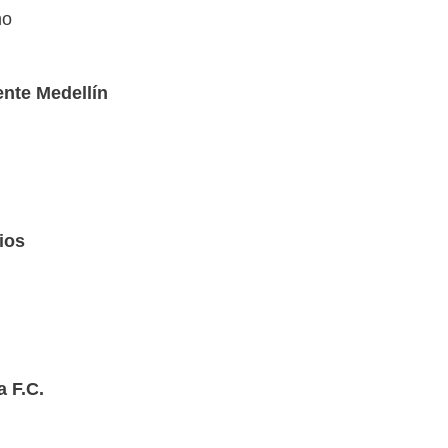
ho
nte Medellín
ios
a F.C.