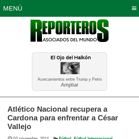
MENÚ
Portada
Política
Opinión
Bogotá
Internacionales
Planeta Tierra
Deportes
Económicas
Regiones
Judiciales
Tecnología
Salud
Turismo
Educación
Neira
Acercamientos entre Trump y Petro
Ampliar
Atlético Nacional recupera a
Cardona para enfrentar a César
Vallejo
03 noviembre, 2014
Fútbol
,
Fútbol Internacional