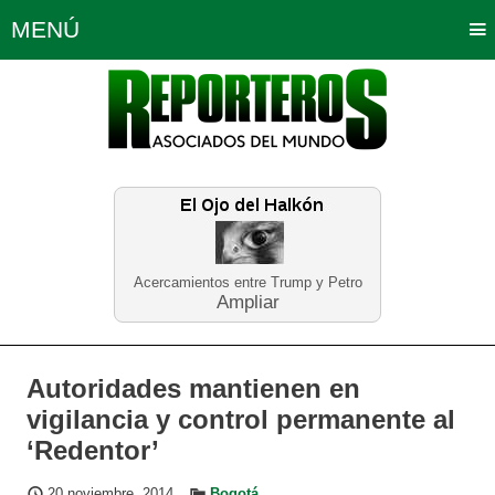
MENÚ
Portada
Política
Opinión
Bogotá
Internacionales
Planeta Tierra
Deportes
Económicas
Regiones
Judiciales
Tecnología
Salud
Turismo
Educación
Neira
Acercamientos entre Trump y Petro
Ampliar
Autoridades mantienen en
vigilancia y control permanente al
‘Redentor’
20 noviembre, 2014
Bogotá