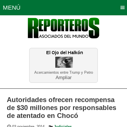
MENÚ
Portada
Política
Opinión
Bogotá
Internacionales
Planeta Tierra
Deportes
Económicas
Regiones
Judiciales
Tecnología
Salud
Turismo
Educación
Neira
Acercamientos entre Trump y Petro
Ampliar
Autoridades ofrecen recompensa
de $30 millones por responsables
de atentado en Chocó
03 noviembre, 2014
Judiciales