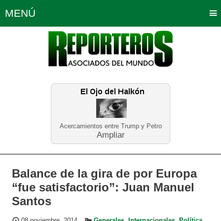
MENÚ
Portada
Política
Opinión
Bogotá
Internacionales
Planeta Tierra
Deportes
Económicas
Regiones
Judiciales
Tecnología
Salud
Turismo
Educación
Neira
Acercamientos entre Trump y Petro
Ampliar
Balance de la gira de por Europa
“fue satisfactorio”: Juan Manuel
Santos
08 noviembre, 2014
Generales
,
Internacionales
,
Política