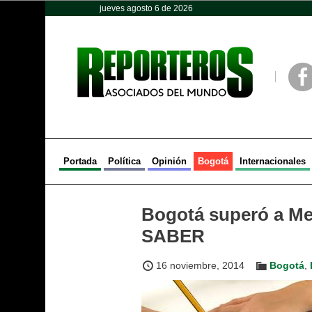
jueves agosto 6 de 2026
Opinión
Política
Deportes
Face
Portada
Política
Opinión
Bogotá
Internacionales
Bogotá superó a Med
SABER
16 noviembre, 2014
Bogotá
,