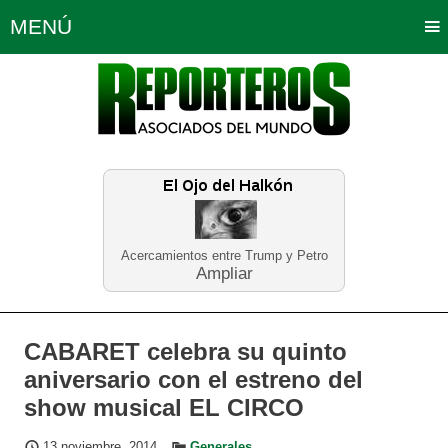
MENÚ
Portada
Política
Opinión
Bogotá
Internacionales
Planeta Tierra
Deportes
Económicas
Regiones
Judiciales
Tecnología
Salud
Turismo
Educación
Neira
Acercamientos entre Trump y Petro
Ampliar
CABARET celebra su quinto
aniversario con el estreno del
show musical EL CIRCO
13 noviembre, 2014
Generales