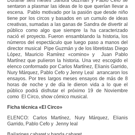
Durante seis meses Sandra Guzmán y Pablo Cefo se
sentaron a plasmar las ideas de lo que querían llevar a
escena. Pablo motivado por la pasión que desde niño
tiene por los circos y basados en un cumulo de ideas
creativas, sumadas a las ganas de Sandra de divertir al
público como algo que siempre la ha caracterizado
nació el proyecto. Fueron ensamblando la historia, los
números del espectáculo que luego paso a manos del
director musical Pipe Guzmán y de los libretistas Diego
López, Mauricio Ramírez «comino» y Juan Pablo
Martínez que pulieron la historia. Una vez escogido el
elenco conformado por Carlos Martínez, Elianis Garrido,
Nury Márquez, Pablo Cefo y Jenny Leal arrancaron los
ensayos. Por tres largos meses ensayos de más de 8
horas de noche y de día le dieron vida a lo que el
público podrá disfrutar el próximo 19 de Noviembre
como El Circo, show cómico musical.
Ficha técnica «El Circo»
ELENCO: Carlos Martínez, Nury Márquez, Elianis
Garrido, Pablo Cefo y Jenny leal
Bailarines cabaret y banda cabaret