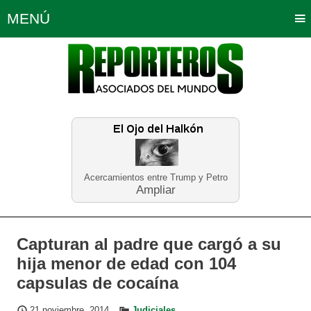
MENÚ
Portada
Política
Opinión
Bogotá
Internacionales
Planeta Tierra
Deportes
Económicas
Regiones
Judiciales
Tecnología
Salud
Turismo
Educación
Neira
Acercamientos entre Trump y Petro
Ampliar
Capturan al padre que cargó a su
hija menor de edad con 104
capsulas de cocaína
21 noviembre, 2014
Judiciales