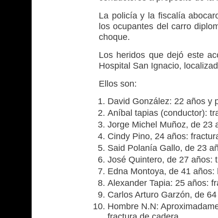
La policía y la fiscalía aboca
los ocupantes del carro diplom
choque.
Los heridos que dejó este acc
Hospital San Ignacio, localiza
Ellos son:
David González: 22 años y p
Aníbal tapias (conductor): 
Jorge Michel Muñoz, de 23 
Cindy Pino, 24 años: fractu
Said Polanía Gallo, de 23 a
José Quintero, de 27 años:
Edna Montoya, de 41 años: h
Alexander Tapia: 25 años: fr
Carlos Arturo Garzón, de 64 
Hombre N.N: Aproximadamen
fractura de cadera.