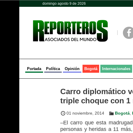
domingo agosto 9 de 2026
Opinión
Política
Deportes
Face
Portada
Política
Opinión
Bogotá
Internacionales
Carro diplomático v
triple choque con 1
01 noviembre, 2014
Bogotá
,
–El carro que esta madrugad
personas y heridas a 11 más,