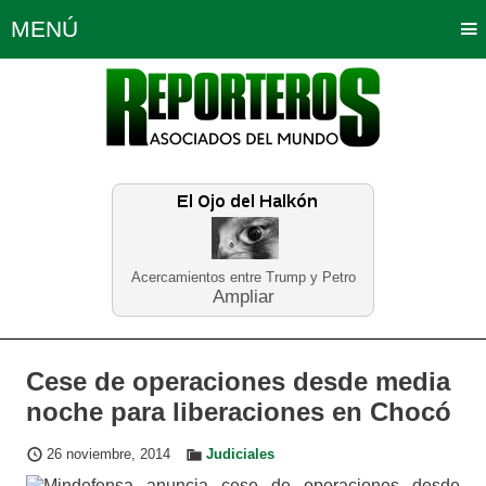
MENÚ
Portada
Política
Opinión
Bogotá
Internacionales
Planeta Tierra
Deportes
Económicas
Regiones
Judiciales
Tecnología
Salud
Turismo
Educación
Neira
Acercamientos entre Trump y Petro
Ampliar
Cese de operaciones desde media
noche para liberaciones en Chocó
26 noviembre, 2014
Judiciales