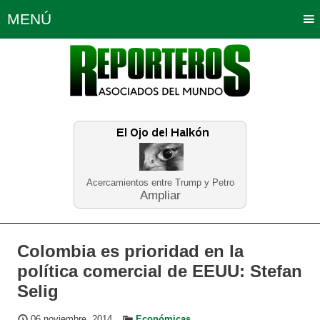
MENÚ
Portada
Política
Opinión
Bogotá
Internacionales
Planeta Tierra
Deportes
Económicas
Regiones
Judiciales
Tecnología
Salud
Turismo
Educación
Neira
Acercamientos entre Trump y Petro
Ampliar
Colombia es prioridad en la
política comercial de EEUU: Stefan
Selig
06 noviembre, 2014
Económicas