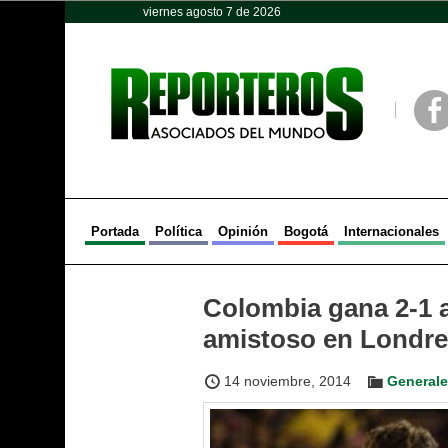
viernes agosto 7 de 2026
Opinión
Política
Deportes
Face
Portada
Política
Opinión
Bogotá
Internacionales
Colombia gana 2-1 
amistoso en Londr
14 noviembre, 2014
General