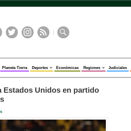
book
Twitter
Instagram
RSS
Buscar
Planeta Tierra
Deportes
Económicas
Regiones
Judiciales
a Estados Unidos en partido
es
es