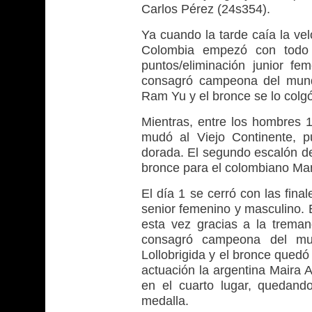
Carlos Pérez (24s354).
Ya cuando la tarde caía la vel
Colombia empezó con todo 
puntos/eliminación junior f
consagró campeona del mund
Ram Yu y el bronce se lo colg
Mientras, entre los hombres 1
mudó al Viejo Continente, p
dorada. El segundo escalón de
bronce para el colombiano Ma
El día 1 se cerró con las fina
senior femenino y masculino. E
esta vez gracias a la trema
consagró campeona del mun
Lollobrigida y el bronce qued
actuación la argentina Maira A
en el cuarto lugar, quedand
medalla.