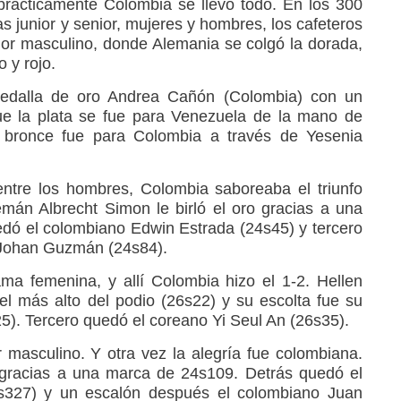
prácticamente Colombia se llevó todo. En los 300
as junior y senior, mujeres y hombres, los cafeteros
nior masculino, donde Alemania se colgó la dorada,
o y rojo.
medalla de oro Andrea Cañón (Colombia) con un
ue la plata se fue para Venezuela de la mano de
 bronce fue para Colombia a través de Yesenia
ntre los hombres, Colombia saboreaba el triunfo
lemán Albrecht Simon le birló el oro gracias a una
ó el colombiano Edwin Estrada (24s45) y tercero
o Johan Guzmán (24s84).
ama femenina, y allí Colombia hizo el 1-2. Hellen
l más alto del podio (26s22) y su escolta fue su
5). Tercero quedó el coreano Yi Seul An (26s35).
r masculino. Y otra vez la alegría fue colombiana.
 gracias a una marca de 24s109. Detrás quedó el
327) y un escalón después el colombiano Juan