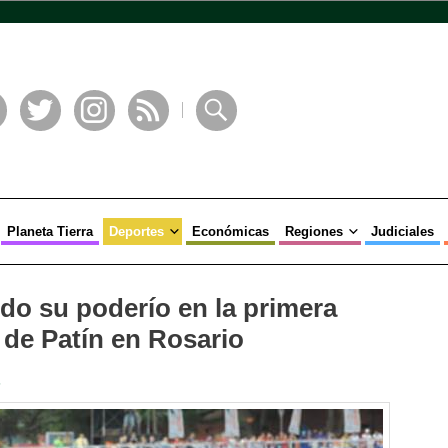
book
Twitter
Instagram
RSS
Buscar
Planeta Tierra
Deportes
Económicas
Regiones
Judiciales
do su poderío en la primera
 de Patín en Rosario
s