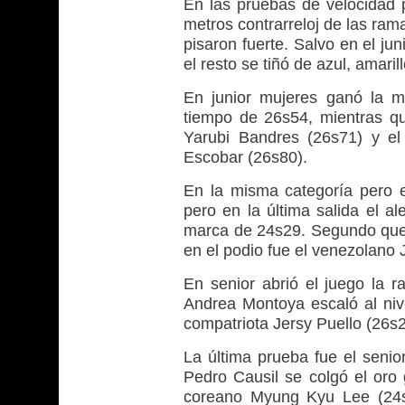
En las pruebas de velocidad 
metros contrarreloj de las ram
pisaron fuerte. Salvo en el ju
el resto se tiñó de azul, amarill
En junior mujeres ganó la 
tiempo de 26s54, mientras q
Yarubi Bandres (26s71) y el
Escobar (26s80).
En la misma categoría pero e
pero en la última salida el a
marca de 24s29. Segundo qued
en el podio fue el venezolan
En senior abrió el juego la r
Andrea Montoya escaló al nive
compatriota Jersy Puello (26s2
La última prueba fue el senio
Pedro Causil se colgó el oro
coreano Myung Kyu Lee (24s