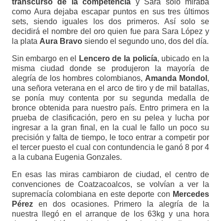
transcurso de la competencia
y Sara solo miraba
como Aura dejaba escapar puntos en sus tres últimos
sets, siendo iguales los dos primeros. Así solo se
decidirá el nombre del oro quien fue para Sara López y
la plata
Aura Bravo
siendo el segundo uno, dos del día.
Sin embargo en el
Lencero de la policía
, ubicado en la
misma ciudad donde se produjeron la mayoría de
alegría de los hombres colombianos,
Amanda Mondol
,
una señora veterana en el arco de tiro y de mil batallas,
se ponía muy contenta por su segunda medalla de
bronce obtenida para nuestro país. Entro primera en la
prueba de clasificación, pero en su pelea y lucha por
ingresar a la gran final, en la cual le fallo un poco su
precisión y falta de tiempo, le toco entrar a competir por
el tercer puesto el cual con contundencia le ganó 8 por 4
a la cubana Eugenia Gonzales.
En esas las miras cambiaron de ciudad, el centro de
convenciones de Coatzacoalcos, se volvían a ver la
supremacía colombiana en este deporte con
Mercedes
Pérez
en dos ocasiones. Primero la alegría de la
nuestra llegó en el arranque de los 63kg y una hora