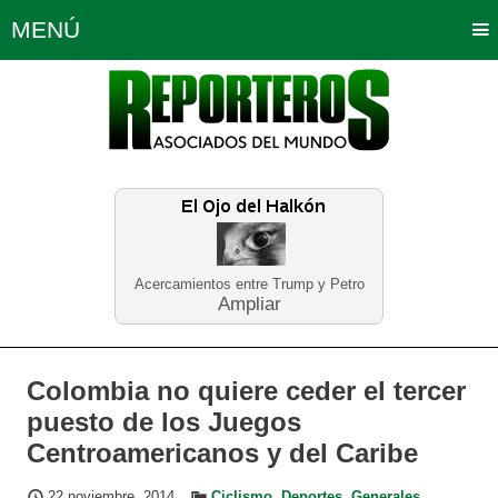
MENÚ
Portada
Política
Opinión
Bogotá
Internacionales
Planeta Tierra
Deportes
Económicas
Regiones
Judiciales
Tecnología
Salud
Turismo
Educación
Neira
Acercamientos entre Trump y Petro
Ampliar
Colombia no quiere ceder el tercer
puesto de los Juegos
Centroamericanos y del Caribe
22 noviembre, 2014
Ciclismo
,
Deportes
,
Generales