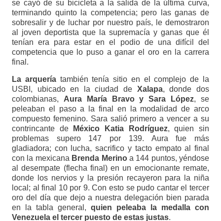
se cayó de su bicicleta a la salida de la última curva,
terminando quinto la competencia; pero las ganas de
sobresalir y de luchar por nuestro país, le demostraron
al joven deportista que la supremacía y ganas que él
tenían era para estar en el podio de una difícil del
competencia que lo puso a ganar el oro en la carrera
final.
La arquería
también tenía sitio en el complejo de la
USBI, ubicado en la ciudad de
Xalapa
, donde dos
colombianas,
Aura María Bravo y Sara López
, se
peleaban el paso a la final en la modalidad de arco
compuesto femenino. Sara salió primero a vencer a su
contrincante de
México Katia Rodríguez
, quien sin
problemas supero 147 por 139. Aura fue más
gladiadora; con lucha, sacrifico y tacto empato al final
con la mexicana
Brenda Merino
a 144 puntos, yéndose
al desempate (flecha final) en un emocionante remate,
donde los nervios y la presión recayeron para la niña
local; al final 10 por 9. Con esto se pudo cantar el tercer
oro del día que dejo a nuestra delegación bien parada
en la tabla general,
quien peleaba la medalla con
Venezuela el tercer puesto de estas justas
.