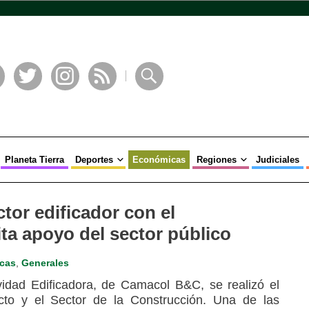
book
Twitter
Instagram
RSS
Buscar
Planeta Tierra
Deportes
Económicas
Regiones
Judiciales
or edificador con el
ita apoyo del sector público
cas
,
Generales
vidad Edificadora, de Camacol B&C, se realizó el
icto y el Sector de la Construcción. Una de las