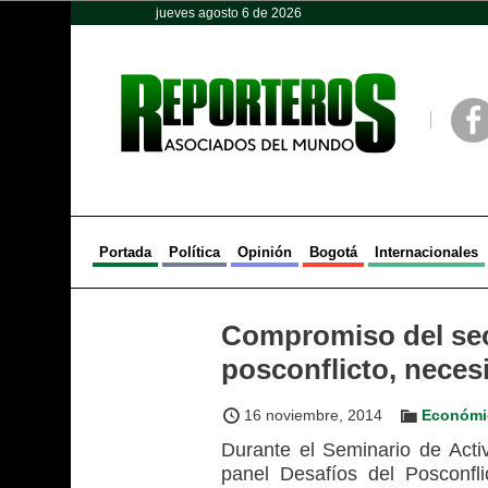
jueves agosto 6 de 2026
Opinión
Política
Deportes
Face
Portada
Política
Opinión
Bogotá
Internacionales
Compromiso del sect
posconflicto, neces
16 noviembre, 2014
Económi
Durante el Seminario de Acti
panel Desafíos del Posconfl