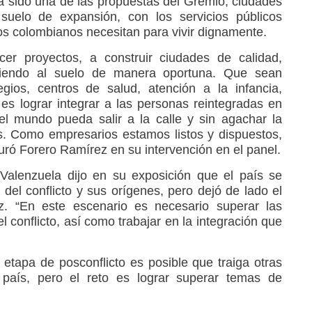
a sido una de las propuestas del Gremio; ciudades
 suelo de expansión, con los servicios públicos
os colombianos necesitan para vivir dignamente.
er proyectos, a construir ciudades de calidad,
iendo al suelo de manera oportuna. Que sean
egios, centros de salud, atención a la infancia,
 es lograr integrar a las personas reintegradas en
el mundo pueda salir a la calle y sin agachar la
s. Como empresarios estamos listos y dispuestos,
ró Forero Ramírez en su intervención en el panel.
Valenzuela dijo en su exposición que el país se
el conflicto y sus orígenes, pero dejó de lado el
. “En este escenario es necesario superar las
 conflicto, así como trabajar en la integración que
 etapa de posconflicto es posible que traiga otras
 país, pero el reto es lograr superar temas de