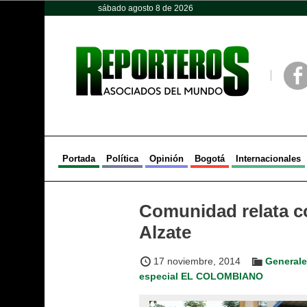
sábado agosto 8 de 2026
Opinión
Política
Deportes
Face
Portada
Política
Opinión
Bogotá
Internacionales
Comunidad relata có
Alzate
17 noviembre, 2014
General
especial EL COLOMBIANO