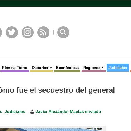
book
Twitter
Instagram
RSS
Buscar
Planeta Tierra
Deportes
Económicas
Regiones
Judiciales
mo fue el secuestro del general
es
,
Judiciales
Javier Alexánder Macías enviado