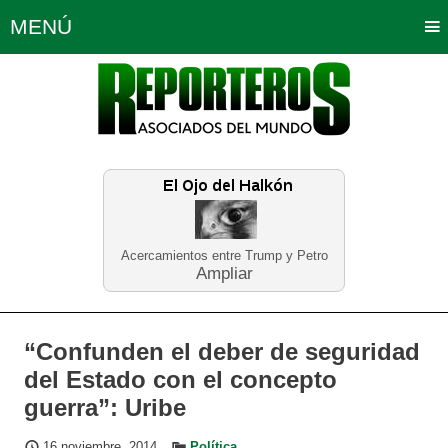
MENÚ
Portada
Política
Opinión
Bogotá
Internacionales
Planeta Tierra
Deportes
Económicas
Regiones
Judiciales
Tecnología
Salud
Turismo
Educación
Neira
Acercamientos entre Trump y Petro
Ampliar
“Confunden el deber de seguridad
del Estado con el concepto
guerra”: Uribe
16 noviembre, 2014
Política