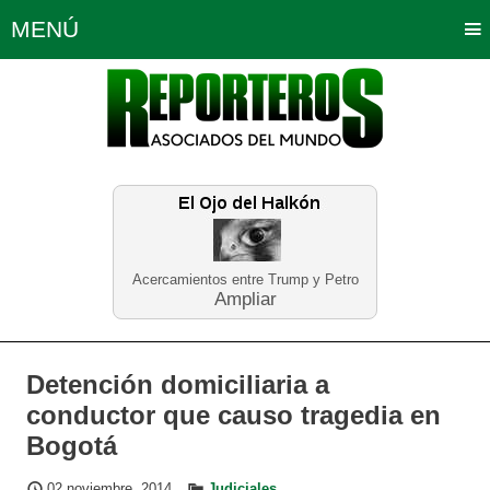
MENÚ
Portada
Política
Opinión
Bogotá
Internacionales
Planeta Tierra
Deportes
Económicas
Regiones
Judiciales
Tecnología
Salud
Turismo
Educación
Neira
Acercamientos entre Trump y Petro
Ampliar
Detención domiciliaria a
conductor que causo tragedia en
Bogotá
02 noviembre, 2014
Judiciales