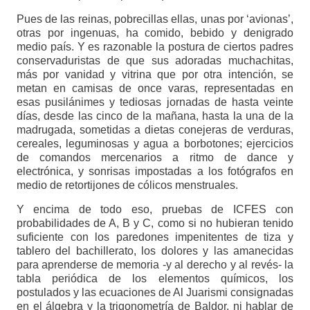
Pues de las reinas, pobrecillas ellas, unas por ‘avionas’,
otras por ingenuas, ha comido, bebido y denigrado
medio país. Y es razonable la postura de ciertos padres
conservaduristas de que sus adoradas muchachitas,
más por vanidad y vitrina que por otra intención, se
metan en camisas de once varas, representadas en
esas pusilánimes y tediosas jornadas de hasta veinte
días, desde las cinco de la mañana, hasta la una de la
madrugada, sometidas a dietas conejeras de verduras,
cereales, leguminosas y agua a borbotones; ejercicios
de comandos mercenarios a ritmo de dance y
electrónica, y sonrisas impostadas a los fotógrafos en
medio de retortijones de cólicos menstruales.
Y encima de todo eso, pruebas de ICFES con
probabilidades de A, B y C, como si no hubieran tenido
suficiente con los paredones impenitentes de tiza y
tablero del bachillerato, los dolores y las amanecidas
para aprenderse de memoria -y al derecho y al revés- la
tabla periódica de los elementos químicos, los
postulados y las ecuaciones de Al Juarismi consignadas
en el álgebra y la trigonometría de Baldor, ni hablar de