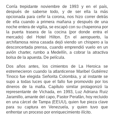
Corría trepidante noviembre de 1993 y en el país,
después de saberse todo, y de ser ella la más
opcionada para ceñir la corona, nos hizo correr detrás
de ella cuando a primera mañana y después de una
noche entera de vigilia, se escapó con su chaperona por
la puerta trasera de la cocina (por donde entra el
mercado) del Hotel Hilton. En el aeropuerto, la
archifamosa reina casada dejó viendo un chispero a la
desconcertada prensa, cuando emprendió vuelo en un
avión charter, rumbo a Medellín, a cobrar la atractiva
bolsa de la apuesta. De película.
Dos años antes, los cimientos de La Heroica se
estremecieron cuando la atlanticense Maribel Gutiérrez
Tinoco fue elegida Señorita Colombia, y al instante se
supo a todas luces que el fallo fue promovido por los
dineros de la mafia. Capítulo similar protagonizó la
representante de Vichada, en 1993, Luz Adriana Ruiz
Jaramillo, amante del capo, Pastor Perafán, hoy recluido
en una cárcel de Tampa (EEUU), quien fue pieza clave
para su captura en Venezuela, y quien tuvo que
enfrentar un proceso por enriquecimiento ilícito.