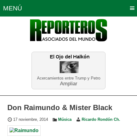
MENÚ
Portada
Política
Opinión
Bogotá
Internacionales
Planeta Tierra
Deportes
Económicas
Regiones
Judiciales
Tecnología
Salud
Turismo
Educación
Neira
Acercamientos entre Trump y Petro
Ampliar
Don Raimundo & Mister Black
17 noviembre, 2014
Música
Ricardo Rondón Ch.