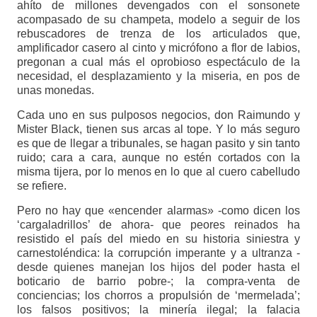
ahíto de millones devengados con el sonsonete
acompasado de su champeta, modelo a seguir de los
rebuscadores de trenza de los articulados que,
amplificador casero al cinto y micrófono a flor de labios,
pregonan a cual más el oprobioso espectáculo de la
necesidad, el desplazamiento y la miseria, en pos de
unas monedas.
Cada uno en sus pulposos negocios, don Raimundo y
Mister Black, tienen sus arcas al tope. Y lo más seguro
es que de llegar a tribunales, se hagan pasito y sin tanto
ruido; cara a cara, aunque no estén cortados con la
misma tijera, por lo menos en lo que al cuero cabelludo
se refiere.
Pero no hay que «encender alarmas» -como dicen los
‘cargaladrillos’ de ahora- que peores reinados ha
resistido el país del miedo en su historia siniestra y
carnestoléndica: la corrupción imperante y a ultranza -
desde quienes manejan los hijos del poder hasta el
boticario de barrio pobre-; la compra-venta de
conciencias; los chorros a propulsión de ‘mermelada’;
los falsos positivos; la minería ilegal; la falacia