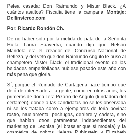
Pelea casada: Don Raimundo y Mister Black. ¿A
cuántos asaltos? Fiscalía tiene la campana.
Montaje:
Delfinstereo.com
Por: Ricardo Rondón Ch.
De no haber sido por la metida de pata de la Señorita
Huila, Laura Saavedra, cuando dijo que Nelson
Mandela era el creador del Concurso Nacional de
Belleza, y del veto que don Raimundo Angulo le puso al
champetero Mister Black, el tradicional evento de las
beldades emperifolladas hubiese pasado este año con
más pena que gloria.
Sí, porque el Reinado de Cartagena hace tiempo que
dejó de interesarle a la gente, como en otros años, los
primeros de doña Tera Pizarro de Angulo (fundadora del
certamen), donde a las candidatas no se les observaba
ni se les trataba como a ejemplares de feria bovina:
rostro, muelamenta, pechugas, derriere y cadera, sino
que habían otros parámetros independientes del
marketing de Leonisa (el brassier que sí modela) y la
cosmética de polvos Helena Rubinstein y Elizabeth