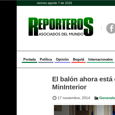
viernes agosto 7 de 2026
Opinión
Política
Deportes
Face
Portada
Política
Opinión
Bogotá
Internacionales
El balón ahora está 
MinInterior
17 noviembre, 2014
General