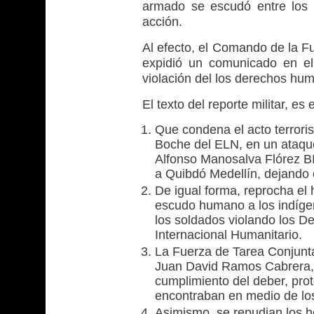
armado se escudó entre los i
acción.
Al efecto, el Comando de la Fu
expidió un comunicado en el
violación del los derechos hu
El texto del reporte militar, es 
Que condena el acto terrori
Boche del ELN, en un ataque
Alfonso Manosalva Flórez BI
a Quibdó Medellín, dejando
De igual forma, reprocha el 
escudo humano a los indígen
los soldados violando los 
Internacional Humanitario.
La Fuerza de Tarea Conjunta
Juan David Ramos Cabrera, 
cumplimiento del deber, prot
encontraban en medio de los
Asimismo, se repudian los h