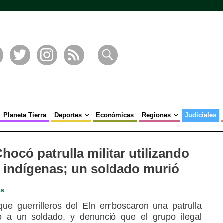
book
Twitter
Instagram
RSS
Buscar
Planeta Tierra
Deportes
Económicas
Regiones
Judiciales
hocó patrulla militar utilizando
 indígenas; un soldado murió
es
que guerrilleros del Eln emboscaron una patrulla
o a un soldado, y denunció que el grupo ilegal