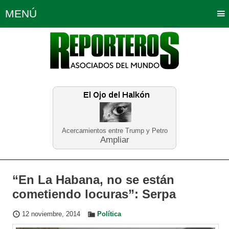
MENÚ
Portada
Política
Opinión
Bogotá
Internacionales
Planeta Tierra
Deportes
Económicas
Regiones
Judiciales
Tecnología
Salud
Turismo
Educación
Neira
Acercamientos entre Trump y Petro
Ampliar
“En La Habana, no se están
cometiendo locuras”: Serpa
12 noviembre, 2014
Política