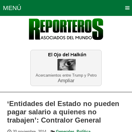
MENÚ
Portada
Política
Opinión
Bogotá
Internacionales
Planeta Tierra
Deportes
Económicas
Regiones
Judiciales
Tecnología
Salud
Turismo
Educación
Neira
Acercamientos entre Trump y Petro
Ampliar
‘Entidades del Estado no pueden
pagar salario a quienes no
trabajen’: Contralor General
20 noviembre, 2014
Generales
,
Política