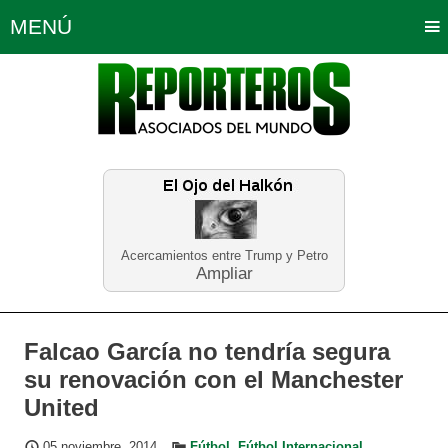
MENÚ
Portada
Política
Opinión
Bogotá
Internacionales
Planeta Tierra
Deportes
Económicas
Regiones
Judiciales
Tecnología
Salud
Turismo
Educación
Neira
Acercamientos entre Trump y Petro
Ampliar
Falcao García no tendría segura
su renovación con el Manchester
United
05 noviembre, 2014
Fútbol
,
Fútbol Internacional