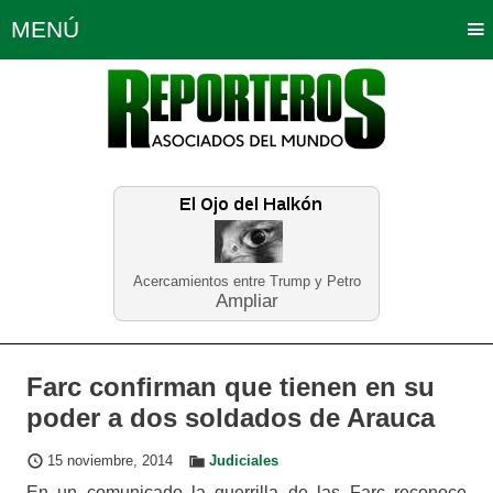
MENÚ
Portada
Política
Opinión
Bogotá
Internacionales
Planeta Tierra
Deportes
Económicas
Regiones
Judiciales
Tecnología
Salud
Turismo
Educación
Neira
Acercamientos entre Trump y Petro
Ampliar
Farc confirman que tienen en su
poder a dos soldados de Arauca
15 noviembre, 2014
Judiciales
En un comunicado la guerrilla de las Farc reconoce