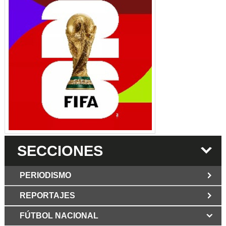
SECCIONES
PERIODISMO
REPORTAJES
JUN 6 2026
Los Periodist@s
El silencio del poder. Hay otro mártir de la
FÚTBOL NACIONAL
MAR 6 2026
verdad: Cristian Herrera
Mujer víctima de ataque