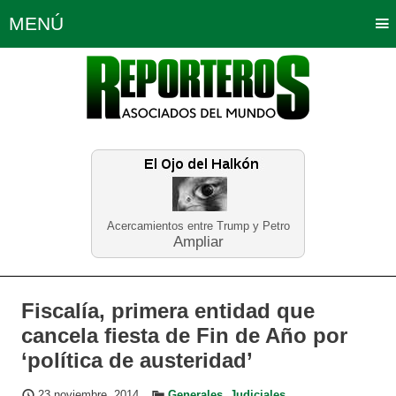
MENÚ
Portada
Política
Opinión
Bogotá
Internacionales
Planeta Tierra
Deportes
Económicas
Regiones
Judiciales
Tecnología
Salud
Turismo
Educación
Neira
Acercamientos entre Trump y Petro
Ampliar
Fiscalía, primera entidad que
cancela fiesta de Fin de Año por
‘política de austeridad’
23 noviembre, 2014
Generales
,
Judiciales