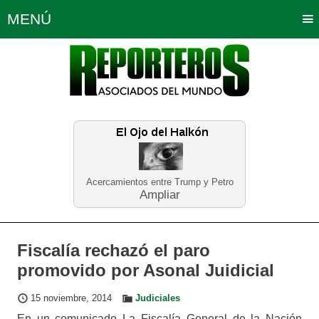
MENÚ
Portada
Política
Opinión
Bogotá
Internacionales
Planeta Tierra
Deportes
Económicas
Regiones
Judiciales
Tecnología
Salud
Turismo
Educación
Neira
Acercamientos entre Trump y Petro
Ampliar
Fiscalía rechazó el paro
promovido por Asonal Juidicial
15 noviembre, 2014
Judiciales
En un comunicado La Fiscalía General de la Nación