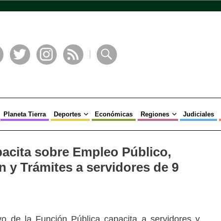
book
Twitter
Instagram
RSS
Buscar
Planeta Tierra
Deportes
Económicas
Regiones
Judiciales
acita sobre Empleo Público,
n y Trámites a servidores de 9
vo de la Función Pública capacita a servidores y