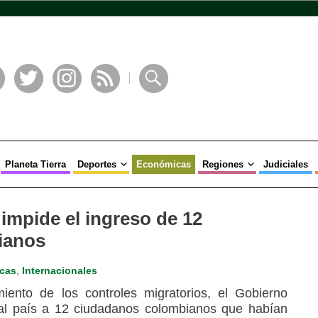
book
Twitter
Instagram
RSS
Buscar
Planeta Tierra
Deportes
Económicas
Regiones
Judiciales
impide el ingreso de 12
ianos
cas
,
Internacionales
ento de los controles migratorios, el Gobierno
 al país a 12 ciudadanos colombianos que habían