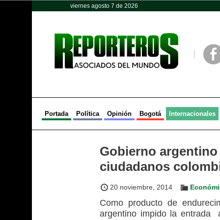
viernes agosto 7 de 2026
Opinión
Política
Deportes
Face
Portada
Política
Opinión
Bogotá
Internacionales
Gobierno argentino 
ciudadanos colomb
20 noviembre, 2014
Económi
Como producto de endurecimi
argentino impido la entrada