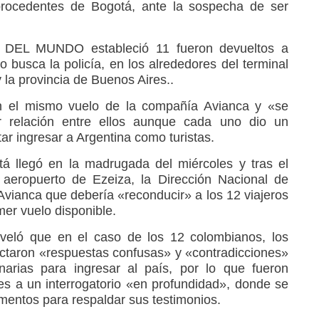
procedentes de Bogotá, ante la sospecha de ser
L MUNDO estableció 11 fueron devueltos a
 busca la policía, en los alrededores del terminal
y la provincia de Buenos Aires..
n el mismo vuelo de la compañía Avianca y «se
 relación entre ellos aunque cada uno dio un
tar ingresar a Argentina como turistas.
á llegó en la madrugada del miércoles y tras el
 aeropuerto de Ezeiza, la Dirección Nacional de
vianca que debería «reconducir» a los 12 viajeros
mer vuelo disponible.
eveló que en el caso de los 12 colombianos, los
ectaron «respuestas confusas» y «contradicciones»
inarias para ingresar al país, por lo que fueron
es a un interrogatorio «en profundidad», donde se
entos para respaldar sus testimonios.