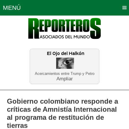
MENÚ
Portada
Política
Opinión
Bogotá
Internacionales
Planeta Tierra
Deportes
Económicas
Regiones
Judiciales
Tecnología
Salud
Turismo
Educación
Neira
Acercamientos entre Trump y Petro
Ampliar
Gobierno colombiano responde a
críticas de Amnistía Internacional
al programa de restitución de
tierras