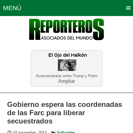
MENÚ
Portada
Política
Opinión
Bogotá
Internacionales
Planeta Tierra
Deportes
Económicas
Regiones
Judiciales
Tecnología
Salud
Turismo
Educación
Neira
Acercamientos entre Trump y Petro
Ampliar
Gobierno espera las coordenadas
de las Farc para liberar
secuestrados
24 noviembre, 2014
Judiciales