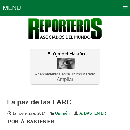
MENÚ
Portada
Política
Opinión
Bogotá
Internacionales
Planeta Tierra
Deportes
Económicas
Regiones
Judiciales
Tecnología
Salud
Turismo
Educación
Neira
Acercamientos entre Trump y Petro
Ampliar
La paz de las FARC
17 noviembre, 2014
Opinión
Á. BASTENIER
POR: Á. BASTENIER