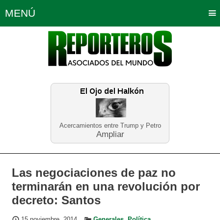
MENÚ
Portada
Política
Opinión
Bogotá
Internacionales
Planeta Tierra
Deportes
Económicas
Regiones
Judiciales
Tecnología
Salud
Turismo
Educación
Neira
Acercamientos entre Trump y Petro
Ampliar
Las negociaciones de paz no
terminarán en una revolución por
decreto: Santos
15 noviembre, 2014
Generales
,
Política