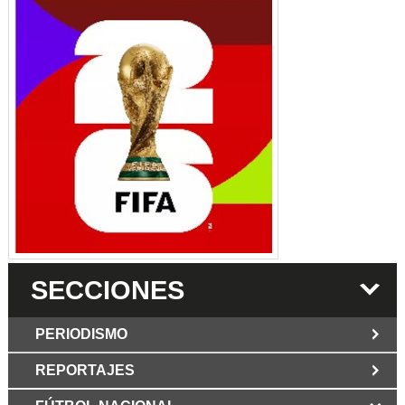
SECCIONES
PERIODISMO
REPORTAJES
JUN 6 2026
Los Periodist@s
El silencio del poder. Hay otro mártir de la