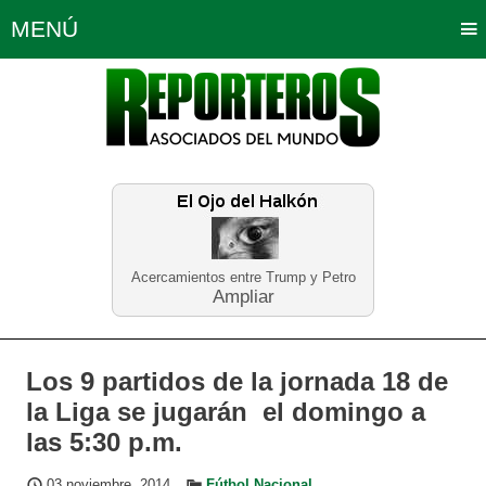
MENÚ
Portada
Política
Opinión
Bogotá
Internacionales
Planeta Tierra
Deportes
Económicas
Regiones
Judiciales
Tecnología
Salud
Turismo
Educación
Neira
Acercamientos entre Trump y Petro
Ampliar
Los 9 partidos de la jornada 18 de
la Liga se jugarán el domingo a
las 5:30 p.m.
03 noviembre, 2014
Fútbol Nacional