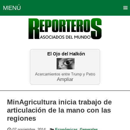
MENÚ
Portada
Política
Opinión
Bogotá
Internacionales
Planeta Tierra
Deportes
Económicas
Regiones
Judiciales
Tecnología
Salud
Turismo
Educación
Neira
Acercamientos entre Trump y Petro
Ampliar
MinAgricultura inicia trabajo de
articulación de la mano con las
regiones
07 noviembre, 2014
Económicas
,
Generales