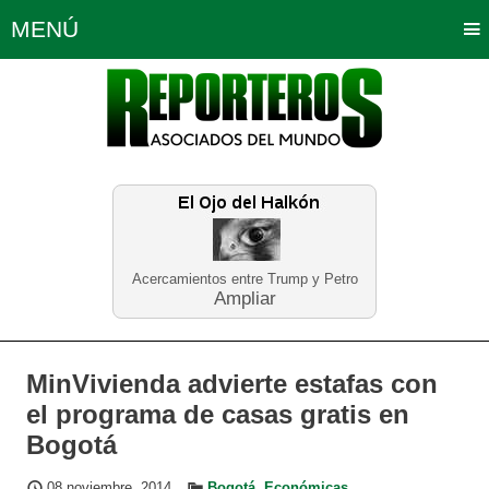
MENÚ
Portada
Política
Opinión
Bogotá
Internacionales
Planeta Tierra
Deportes
Económicas
Regiones
Judiciales
Tecnología
Salud
Turismo
Educación
Neira
Acercamientos entre Trump y Petro
Ampliar
MinVivienda advierte estafas con
el programa de casas gratis en
Bogotá
08 noviembre, 2014
Bogotá
,
Económicas