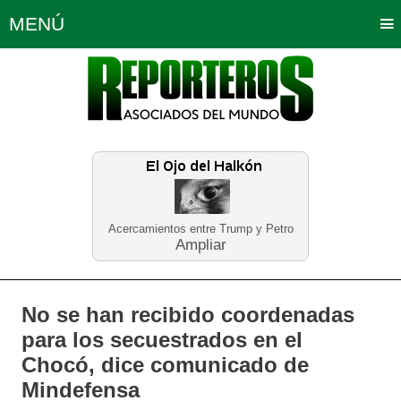
MENÚ
Portada
Política
Opinión
Bogotá
Internacionales
Planeta Tierra
Deportes
Económicas
Regiones
Judiciales
Tecnología
Salud
Turismo
Educación
Neira
Acercamientos entre Trump y Petro
Ampliar
No se han recibido coordenadas
para los secuestrados en el
Chocó, dice comunicado de
Mindefensa